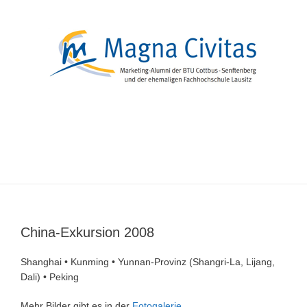
Zum
Inhalt
springen
Menü
China-Exkursion 2008
Shanghai • Kunming • Yunnan-Provinz (Shangri-La, Lijang,
Dali) • Peking
Mehr Bilder gibt es in der
Fotogalerie
.